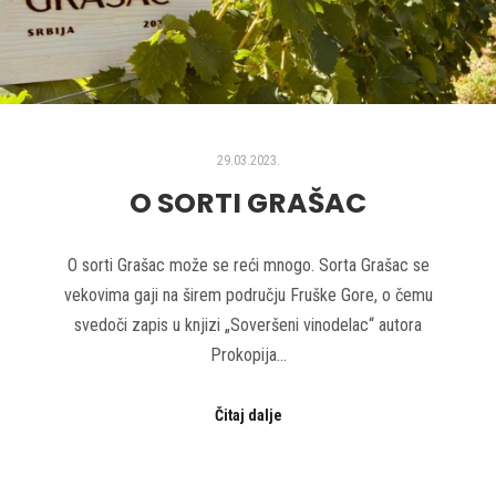
29.03.2023.
O SORTI GRAŠAC
O sorti Grašac može se reći mnogo. Sorta Grašac se
vekovima gaji na širem području Fruške Gore, o čemu
svedoči zapis u knjizi „Soveršeni vinodelac“ autora
Prokopija…
Čitaj dalje